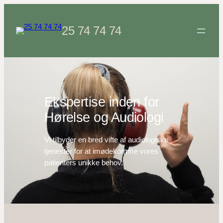
Spring
til
25 74 74 74
indhold
Ekspertise inden for
Hørelse og Audiologi
Vi tilbyder en bred vifte af audiologiske
tjenester for at imødekomme vores
patienters unikke behov.