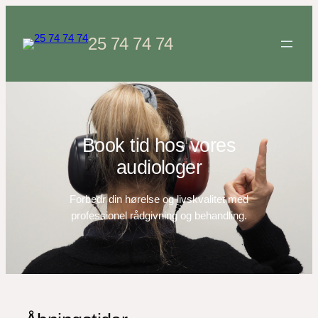
Spring
til
25 74 74 74
indhold
Book tid hos vores
audiologer
Forbedr din hørelse og livskvalitet med
professionel rådgivning og behandling.